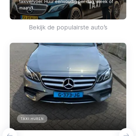
taxivervoer. Huur eenvoudig per dag, week of
maand.
Bekijk de populairste auto’s
TAXI HUREN