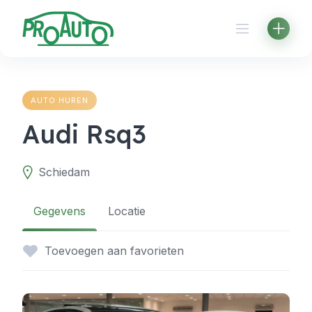
Skip
to
content
AUTO HUREN
Audi Rsq3
Schiedam
Gegevens
Locatie
Toevoegen aan favorieten