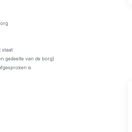
borg
 staat
én gedeelte van de borg)
afgesproken is