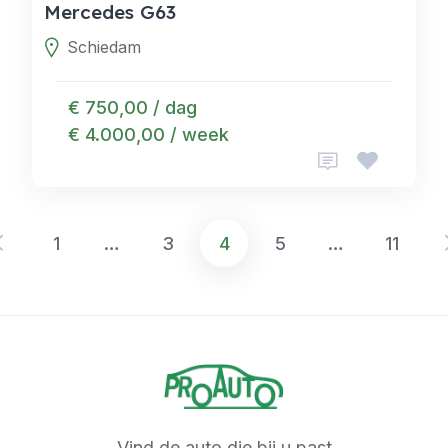
Mercedes G63
Schiedam
€ 750,00 / dag
€ 4.000,00 / week
1
…
3
4
5
…
11
Berichten
paginering
Vind de auto die bij u past