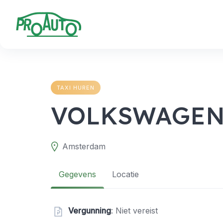
Skip
to
content
TAXI HUREN
VOLKSWAGEN 
Amsterdam
Gegevens
Locatie
Vergunning
: Niet vereist